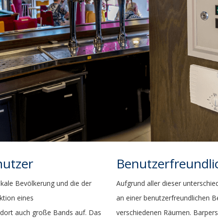
nutzer
Benutzerfreundli
okale Bevölkerung und die der
Aufgrund aller dieser unterschie
ktion eines
an einer benutzerfreundlichen B
 dort auch große Bands auf. Das
verschiedenen Räumen. Barperso