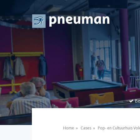
Ben
Home
»
Cases
»
Pop- en Cultuurhuis V