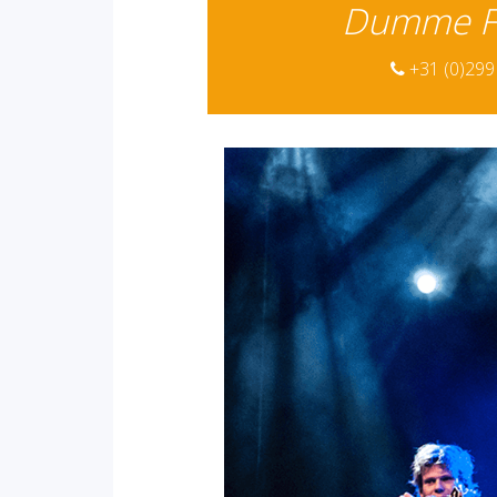
Dumme Fr
+31 (0)299