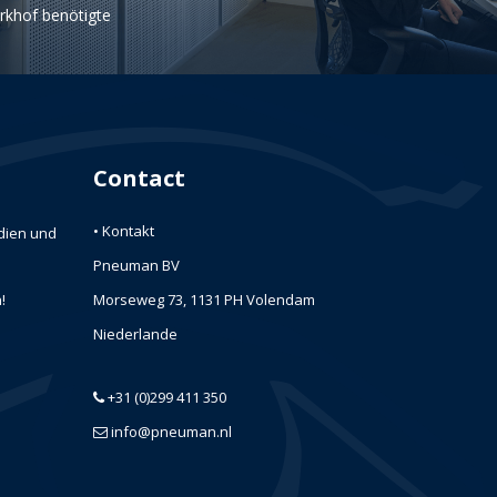
rkhof benötigte
Contact
• Kontakt
edien und
Pneuman BV
!
Morseweg 73, 1131 PH Volendam
Niederlande
+31 (0)299 411 350
info@pneuman.nl