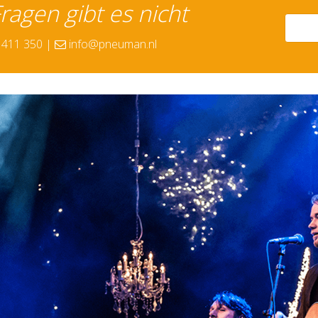
agen gibt es nicht
 411 350
|
info@pneuman.nl