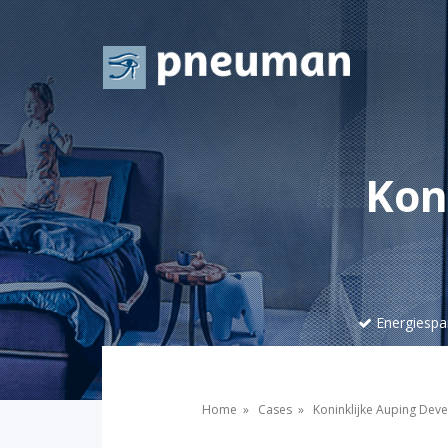
Kon
Energiespa
Home
»
Cases
»
Koninklijke Auping Deve